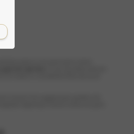
 vaak kleine prijzen en een grote prijs te winnen.
en gaat het spel door
. Er zijn nog andere patronen
de vier hoeken en verschillende letters die op de
eert iemand of de weggestreepte getallen echt
ingokaart afgestreept is kunnen mensen een grote