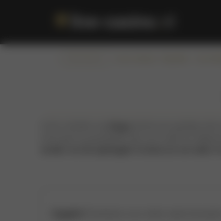
Live Casino
Spellen
Live 
Ad Disclosure
In het verleden was
bingo
slechts een spelletje dat
is het spel nu populairder dan ooit onder het algem
verder om de spelregels te leren en om meer
Opgelet!
Deelname voor online casino bonussen