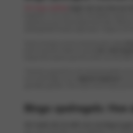
Het bingo spelletje
begint met een draai aan d
begeleidt. In de molen zitten de balletjes waarop
speelzaal op zijn of haar kaartje heeft staan. Wann
spelbegeleider hardop uitgeroepen. Degene met h
Na het uitroepen van het winnende getal, draait
de 
heeft verzameld. Nadat er iemand
een volle bingo
bingomolen opnieuw gevuld worden met alle ballen
Thuis ben je gewend om de winnende getallen met e
toe moeten kijken, hoe je
digitale bingokaart
ervoo
getrokken getallen. Deze staan immers netjes op een
Bingo spelregels: Hoe 
Het maakt niet uit welk vorm van bingo je gaat
rijen, waar 24 getallen op zijn afgedrukt. Het middels