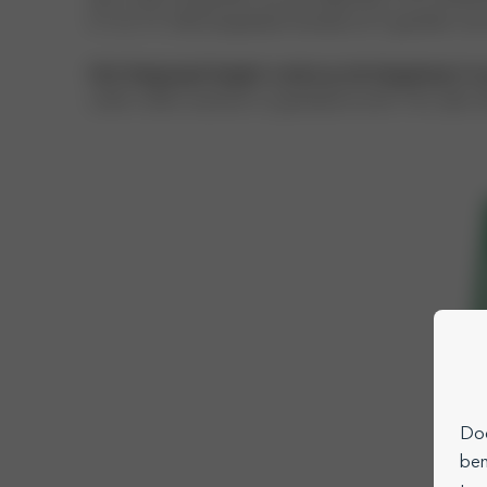
61 tot 75. Elke bingokaart bestaat uit 5 getallen van 
Het bingospel begint zodra je de bingokaart in
zullen vallen wanneer er gedraaid wordt. Het cijfer
Doo
ben