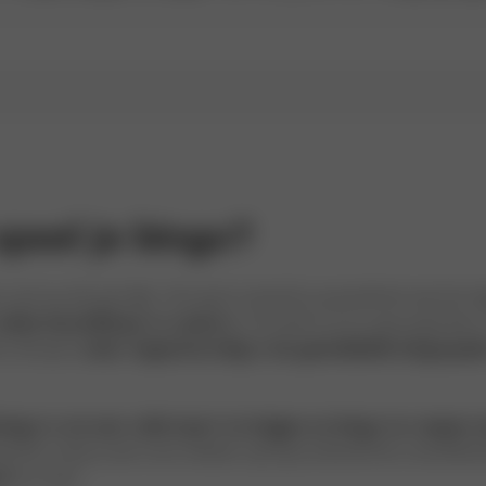
speel je bingo?
veel op dit spel lijkt. Het spel is steeds in populariteit aan het 
nline beschikbaar in casino’s
. Dit heeft ervoor gezorgd dat er
n dit spel,
maar tegenwoordig is de gemiddelde bingospeler
ingo is om een volle kaart te krijgen en bingo te roepen
al punten waar je aan moet denken zijn bijvoorbeeld de verschille
rt
en meer.