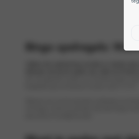
teg
Bingo spelregels: Wan
Tijdens het spelverloop worden er steeds meer
Wanneer de eerste speler een volle rij of kolom 
die veel gebruikt worden voor de kleine prijzen zoal
bingokaart gevormd kunnen worden zoals ‘Z’ of ‘X’.
Wanneer een van de winnende combinaties op de bi
een bingo vormen op de kaart. Bij online bingo wo
prijs winnen en eindigt het spel.