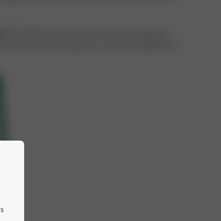
aat
75 balletjes die één voor één uit het apparaat
en getal is op je bingokaart, mag je het wegstrepen.
es