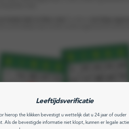
elk getallen reeks.
 je handen hebt en klaar staat
. Er zitten in
een bingo appar
 dat op het balletje staat zal dan worden opgenoemd en als het e
Leeftijdsverificatie
r hierop the klikken bevestigt u wettelijk dat u 24 jaar of ouder
t. Als de bevestigde informatie niet klopt, kunnen er legale acti