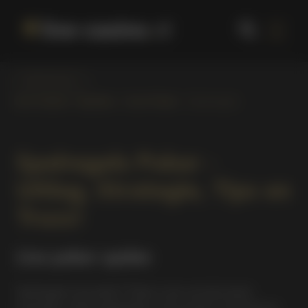
Ad Disclosure
Live Casino
Spellen
Live Poker
Spelregels
Spelregels Poker -
Uitleg, Strategie, Tips en
Trucs!
Live poker spelen
Spelregels van poker? Poker is een van de meest