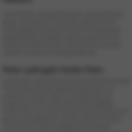
Texas Hold’em is de populairste poker variant bij de poker
spelers, maar toch zijn er ook andere varianten die veel
worden gespeeld over de hele wereld. De meeste grote
pokersites bieden verschillen varianten van poker aan om
iedereen tevreden te houden. Hieronder zie je een aantal
varianten van poker die veel erg populair zijn.
Poker spelregels Omaha Poker
Omaha Poker, ook bekend als Pot Limit Omaha (PLO) is naast
Texas Hold’em de meest gespeelde pokervariant. De
populariteit van deze variant is in de laatste jaren erg
toegenomen en het is steeds vaker online beschikbaar.
Omaha Poker is een variant van poker waar elke speler met 4
kaarten in hun handen start. Ook hier worden er net als bij
Texas Hold’em 5 kaarten uitgedeeld op de tafel die