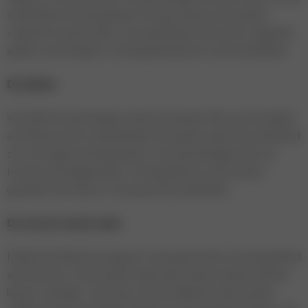
small blind en de big blind. Dit zijn inzetten die spelers
verplicht moeten doen. De small blind is de eerst volgende
speler na de dealer en de big blind komt na de small blind.
De blinds
Voordat het spel begint zetten de speler links van de dealer
een kleine inzet in (small blind). De speler naast de small blind
zet vervolgens de big blind in. Dit zijn bedragen die van
tevoren zijn afgesproken. De big blind is in de meeste
gevallen twee keer zo hoog als de small blind.
De eerste inzetronde
Nadat de blinds zijn ingezet is de speler links van de big blind
aan de beurt. Deze speler heeft drie opties waaruit die kan
kiezen, namelijk : call, raise of fold. Wanneer deze speler