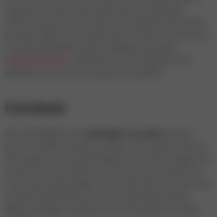
algemene bonussen waar spelers deze overal kunnen
inzetten, maar er zijn ook casino’s en pokersites die speciale
bonussen hebben voor poker spelers. Dit kan in de vorm zijn
van gratis speelgeld of gratis toegang tot speciale
pokertoernooien
. Ook kunnen ze een cashback bonus
aanbieden op het verloren geld van de spelers.
Conclusie
Het is belangrijk om de
spelregels van poker
goed te
kennen voordat je begint met spelen. Lees daarom alles op
deze pagina om een goed begrip van het spel te krijgen. Nu
je alles weer over poker kun je in een van onze aanbevolen
online casino’s gaan gokken. Als je denkt dat je nog wat meer
ervaring nodig hebt kun je ook eerst gratis gaan spelen.
Wacht niet langer en begin snel met het spelen van online