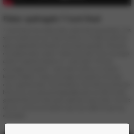
Poker spelregels 7 Card Stud
7 Card Stud is een ander poker variant dat erg populair is. Dit
spel verschilt veel van Texas Hold’em en Omaha omdat het
geen gedeeld bord heeft in de meeste gevallen. Elk speler
ontvangt bij deze variant 7 kaarten per spel. Eerst ontvangen
spelers 2 gesloten kaarten en 1 open kaart. Per beurt
ontvangen de spelers 1 open kaart totdat ze in totaal 6
kaarten hebben. Daarna ontvangen de spelers in het spel
nog 1 gesloten kaart. Als de kaarten in het deck op zijn bij de
beurt zal er een gemeenschappelijke kaart op tafel worden
gedeeld dat door elke speler gebruikt mag worden. Het feit
dat vier van de zeven kaarten open zijn maakt het spel erg
interessant.