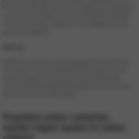
het moment dat elke speler dat overgebleven is zijn kaarten
moet laten zien. Degene met de beste kaartencombinatie
zal dan de pot winnen. Wanneer er een gelijkspel is zal de
pot worden gesplitst.
Split pot
Wanneer twee of meer spelers gelijkspelen is er sprake van
een split pot. De pot zal gelijk worden verdeeld over de
winnende spelers. Als de pot niet precies verdeeld kan
worden en geld overblijft zal dit gaan naar de speler die de
laatste inzet of raise heeft gedaan.
Populaire poker varianten
(speler tegen speler) in online
casino’s