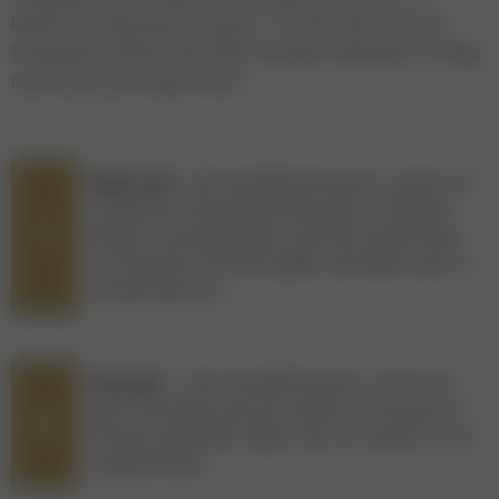
kaarten van laag naar hoog zijn: 2-10, Boer (b), Vrouw (v),
Koning (k) en Aas (a). We zullen de kaartcombinaties van laag
naar hoog op een rijtje zetten:
High card -
Vijf verschillende kaarten zonder een
combinatie. Als spelers beide geen combinatie
1
hebben van kaarten kijk je naar de hoogste kaart
van de speler. Als deze gelijk is dan kijk je naar de
tweede kaart enz.
One pair -
Twee dezelfde kaarten vormen een
paar. Eerst kijk je naar de waarde van het paar en
2
als deze hetzelfde is kijk je naar de waarde van de
volgende kaart.