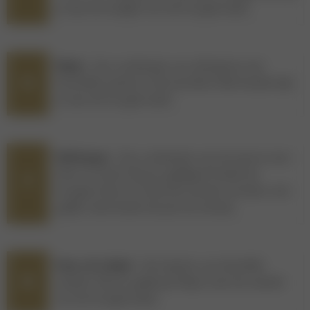
je naar de straight met de hoogste kaart.
Flush -
Een combinatie van vijf kaarten met
6
hetzelfde symbool. Bij meerdere flush handen kijk
je naar de hoogste kaart.
Full house -
Een combinatie van een pair en een
three of a kind. Bij een gelijkspel beslist de
7
hoogste three of a kind de winnaar, als deze ook
gelijk is dan beslist de pair de winnaar.
Four of a kind -
Vier kaarten van dezelfde
8
waarde. Bij een gelijk spel kijk je naar de waarde
van de hoogste kaart.