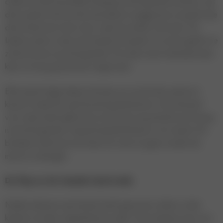
called zal die hetzelfde bedrag als de big blind inzetten. Als
deze speler fold zal die zijn kaarten weggooien en speelt die
deze hand niet meer mee, maar hij verliest ook niets. De
laatste optie is raise, hier besluit de speler om extra geld in te
zetten boven op de big blind. De raise moet minimaal twee
keer zo hoog zijn als de vorige inzet.
Elke speler krijgt daarna de kans om uit de drie opties te
kiezen totdat het spel bij de big blind komt. Als niemand
voor raise heeft gekozen en de inzet nog steeds even hoog
is als de big blind, mag de big blind kiezen voor stand. Dit
betekent dat hij ervoor kiest om mee te gaan zonder de
inzet te verhogen.
De flop en de tweede inzetronde
Nadat iedereen zijn besluit heeft genomen zullen er drie
kaarten worden uitgedeeld op tafel. Deze kaarten zijn voor