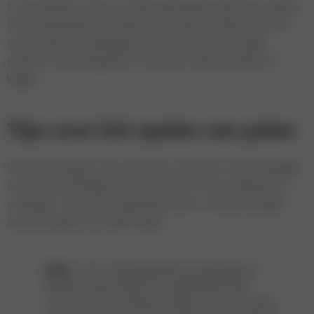
Er zijn plaatsen waar je zonder geld gratis poker kunt spelen.
Dit is erg handig voor spelers die nog niet bekend zijn met
online poker en spelregels. Hier kun je dus eerst gaan
oefenen met speelgeld om het spel onder de knieën te
krijgen.
Tips voor het spelen van poker
Voordat je begint met het spelen van poker is het belangrijk
om een aantal stappen door te nemen om je winkansen te
verhogen. Let op de volgende punten voordat je begint
met het spelen van online poker:
Geld –
Het is belangrijk dat je je geld goed
beheert. Speel alleen met geld dat je kunt
veroorloven te verliezen. Speel nooit met geld