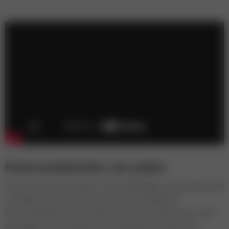
Kaartcombinaties van poker
Zoals we al eerder zeiden, is het belangrijk om de beste hand
te hebben. We zullen hieronder de verschillende
kaartcombinaties op een rijtje opnoemen. Maar eerst is het
belangrijk om de waarde van de kaarten te weten. De