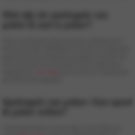
Wat zijn de s
pelregels van
poker & wat is poker
?
Poker is een kaartspel waar je de beste combinatie met 5
kaarten wilt maken. Afhankelijk van de versie van poker die je
speelt kan dit door de kaarten in je handen of op tafel. Het
doel van het spel is om een betere hand te maken dan je
tegenstanders.
Live Poker
kan met twee tot 10 spelers aan
een tafel worden gespeeld.
Spelregels van poker: Hoe speel
ik poker online?
Online poker spelen is er eenvoudig. Je moet alleen een