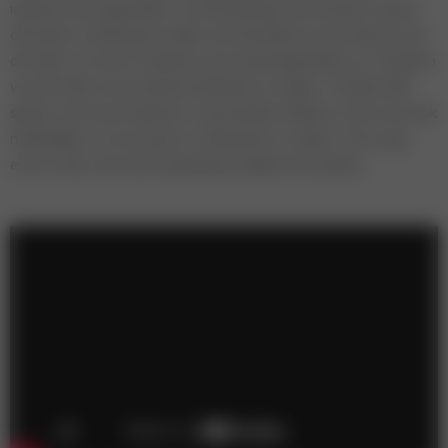
iedereen kan gebruiken. De bedoeling van dit spel is dat je
de beste combinatie maakt van de kaarten uit je hand en op
de tafel. Je moet 2 kaarten uit je hand gebruiken en 3 kaarten
van de tafel om je handcombinatie te maken. Omdat elke
speler veel meer kaarten in zijn handen hebben is het een stuk
makkelijker om een grote combinatie te maken. Dit zorgt
ervoor dat veel meer spanning is tijdens het spelen.