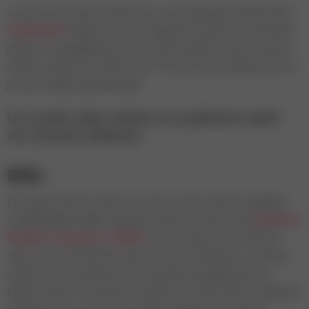
Je moet ook weten waarom je voor bepaalde spellen kiest.
Gokkasten
hebben over het algemeen grotere potentiele
prijzen in vergelijking met live casino spellen, maar de grote
winsten vallen iets minder vaak. Hou hier dus rekening mee in
je persoonlijke gokstrategie.
Let op deze zaken wanneer je op gokkasten speelt
voor de beste winkansen:
RNG
Er is geen betere manier om aan te tonen dat een gokkast
onafhankelijk eerlijke resultaten oplevert dan via zijn
Random
Number Generator (RNG)
. Deze zorgt ervoor dat het
casino zich niet kan bemoeien met de resultaten, en dat de
winsten van de spelers puur op geluk zijn gebaseerd. In
fysieke casino's wordt het resultaat van elke draai mechanisch