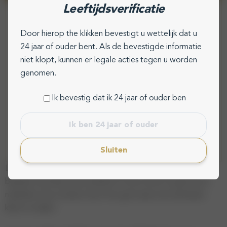
Leeftijdsverificatie
Een overwinning zou 1 en 4 wegstrepen,
Door hierop the klikken bevestigt u wettelijk dat u
waardoor de reeks verandert in 2, 3
24 jaar of ouder bent. Als de bevestigde informatie
Een verlies zou het nummer 5 toevoegen,
niet klopt, kunnen er legale acties tegen u worden
waardoor de reeks zou veranderen in 1, 2, 3, 4,
genomen.
5
Ik bevestig dat ik 24 jaar of ouder ben
Als je één nummer overhoudt, kun je daarmee
blijven wedden, en als je weer verliest, kun je de
Ik ben 24 jaar of ouder
reeks terugbrengen door het nummer bij 0 op te
tellen.
Sluiten
Deze methode is flexibeler omdat je de volgorde kunt
bepalen op basis van je bankroll. En je moet er goed over
nadenken, bij voorkeur door het gat tussen de eenheden
klein te maken.