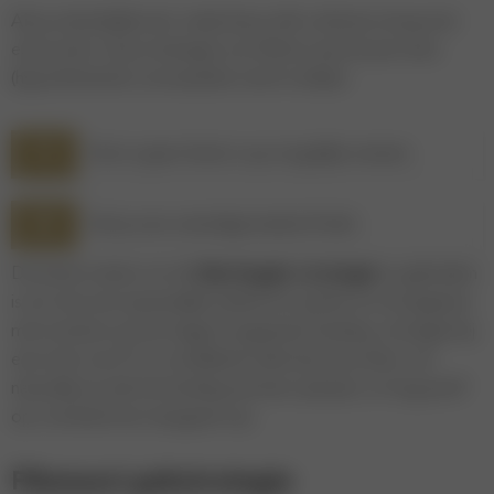
Als je uiteindelijk wint, maak dus je alle verliezen terug met
extra winst. Deze strategie zou feilloos zijn als aan twee
(hypothetische) voorwaarden werd voldaan:
1
Dat er geen limiet is op mogelijke winsten.
2
Dat je een oneindige bankroll hebt.
De beste manier om de
Martingale strategie
te gebruiken
is om met een aanzienlijke bankroll te spelen en te beginnen
met inzetten op het laagst toegestane bedrag. Je begint bij
een inzet van €1 en verdubbelt elke keer bij verlies. Let
natuurlijk op dat het bedrag snel kan oplopen, en leg jezelf
op voorhand een stopgrens op.
Fibonacci gokstrategie