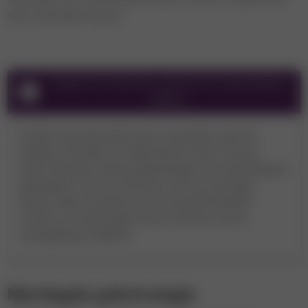
door winnende inzetten.
Vergeet niet dat deze systemen hun beperkingen
hebben
Omdat niemand perfect kan voorspellen waar het
balletje zal landen, of welke kaart je trekt, moet je
weten dat geen enkele gokstrategie de overwinning kan
garanderen, noch op de korte, noch op de lange
termijn. Maar ze kunnen wel een goede leidraad
vormen, en zelf je helpen meer controle over je
inzetgedrag te hebben.
Martingale gokstrategie