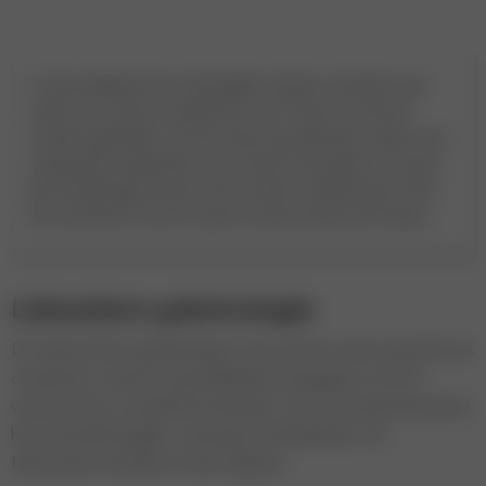
In de praktijk komen dergelijke reeksen misschien niet
vaak voor, maar ze gebeuren wel. Paroli is ook niet
zonder gebreken, en de meest opvallende is dat je een
winstpartij nodig hebt om je doel te bereiken. En als je
die streak krijgt, kan hij ook worden onderbroken door
de inzetlimiet van het casino als de streak echt lang is.
Labouchere gokstrategie
De Labouchere gokstrategie is iets op het eerste gezicht iets
complexer, maar hij is gemakkelijk te begrijpen en uit te
voeren als je er aandacht besteedt. Het is ook plezierig als je
het eenmaal begrijpt, vanwege de flexibiliteit. De
Labouchere bestaat uit drie stappen: