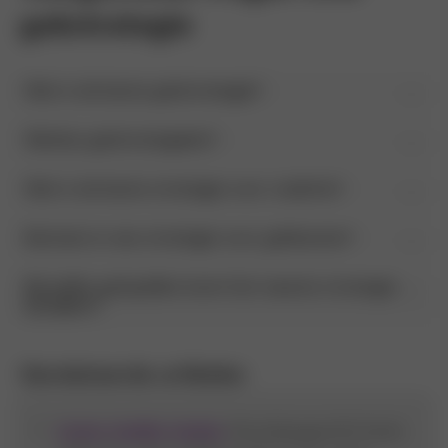
gokstrategie
Wat is de beste gokstrategie?
Werken gokstrategieën?
Wat is de beste strategie voor roulette?
Bestaat er een strategie voor gokkasten?
Bij welke gokspellen komt het meeste strategie
bij kijken?
Gerelateerde artikelen
Casino Spellen Spelen
InhoudsopgaveDe beste