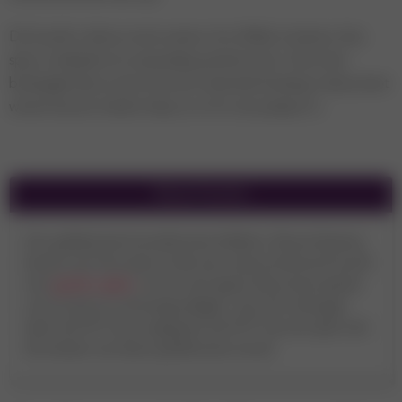
Dit houdt in dat je moet weten of er Wilds, Scatters, free
spins, multipliers en expanding symbols zijn. Ook is het
belangrijk dat je weet wat het maximale bedrag is dat je kunt
winnen bij een enkele draai, en of er een jackpot is.
Bonus Functies
Een gokkast kan bonusfuncties hebben. Bonus features
kunnen een free spins mode zijn, waar je beloond wordt
met
gratis spins
, of een mini-game die je kunt spelen
om je winst te vermenigvuldigen. Op zich verhogen
deze de RTP niet, aangezien de RTP van een spel ook
de winsten van deze spelfuncties omvat.