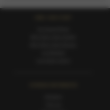
SNEL VAN START
No Deposit Bonus
Alle Online Casino Spellen
Alle Online Casino Reviews
Live Blackjack
Live Dealer Casino’s
OVERIGE INFORMATIE
Disclaimer
Over ons