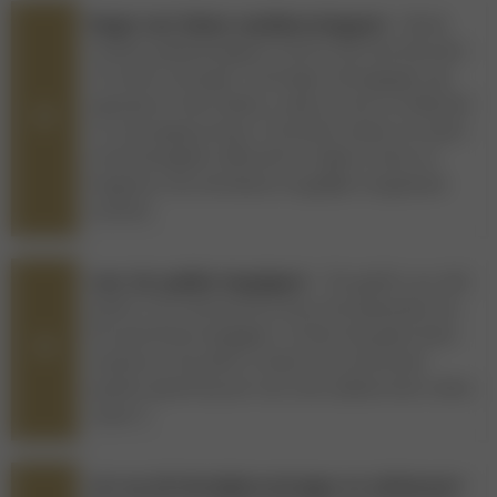
Begin met kleine weddenschappen!
- Bij de
meeste gokstrategieën moet je de inzet bij winst
of verlies verhogen. Sommige verhogingen zijn
agressiever dan andere, maar je moet ze allemaal
2
in overweging nemen. De beste manier om deze
inzetstrategieën effectief te maken is door te
beginnen met de kleinst mogelijke toegestane
inzetten.
Leer de spellen begrijpen!
- Dit geldt voor alle
spelen. En in het proces, kun je de dynamiek van
het spel beter begrijpen. Je kunt dit gratis doen
3
wanneer je de demo versies van je favoriete
spellen speelt bij een van onze aanbevolen online
casino's.
Let op de betaalpercentages en winkansen!
-