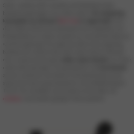
Sinds 1 oktober 2021 verstrekt ook Nederland online
kansspelvergunningen voor online casino’s.
De wetgeving
kansspelen op afstand (
Wet Koa
) is ingetreden.
Voor
deze datum was het een aantal jaren niet toegestaan voor
Nederlanders om online te spelen en in de periode daarvoor
werd het gedoogd. De regels zijn strikt en de vergunning
kostbaar, dit voorkomt dat online casino’s die het allemaal
niet zo serieus nemen geen
online casino licentie
voor deze
markt zullen aanvragen. De speerpunten in de
Ksa-licentie
zijn het voorkomen van fraude en de bescherming van de
speler (met name jongvolwassenen in de leeftijdscategorie
18-23). Het vertrekken van bonussen en het maken van
reclame
is aan banden gelegd in deze jurisdictie.