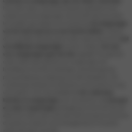
Licenties en wetgevingen zijn met elkaar verbonden.
Het online casino, ook wel de operator genaamd, moet
voldoen aan de wetgevingen van het land waar ten eerste
het bedrijf is gevestigd en ten tweede aan
de wetgevingen
van het land waarvan ze een licentie hebben
. Je kan je
dus voorstellen dat hele grote online casino’s aan enorm
veel
verschillende wetgevingen
moeten voldoen.
Om wat
voor wetgevingen gaat het hier
eigenlijk? Het gaat hier
onder andere bijvoorbeeld over wetgevingen met
betrekking tot de AVG, belastingen, sanctiewetgeving,
privacywetgeving, wetgeving op online kansspelen, wet
voorkoming witwassen en financieren van terrorisme en nog
vele anderen. Het is dus duidelijk dat
het onderwerp
licenties en wetgevingen
zeer omvattend is, dat
kansspel
en casino vergunningen
belangrijk zijn en het treft dus niet
alleen het online casino zelf maar heeft ook grote invloed op
de spelers en daarom is het belangrijk dat je er als speler
zijnde informatie over hebt.