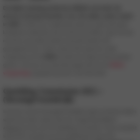
De Malta Gaming Authority (MGA) verstrekt als
eerste in Europa licenties voor de online casino markt
in 2001.
Onder een vergunning mag een casino juist geen
kansspelen aanbieden aan inwoners van Malta, maar wel aan
inwoners van andere landen tenzij die landen zelf
gereguleerd zijn. Online casino’s die opereren onder
vergunning van de
MGA
worden als veilig en betrouwbaar
gezien. Lees op onze speciale pagina die aan de
Malta
vergunning
is gewijd nog meer veel informatie.
Gambling Commission (GC) –
(Verenigd koninkrijk)
Inwoners van het Verenigd Koninkrijk mogen en kunnen alleen
spelen bij online casino’s die een vergunning hebben
afgegeven door de UK Gambling Commision. Deze verstrekt
sinds 2014, op basis van de Gambling Act die werd