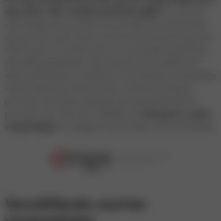
zijn echter niet in iedere jurisdictie gelijk.
Zo is de een
veel strenger dan de ander. Hoe strenger de eisen zijn, hoe
serieuzer het online casino is en hoe meer bescherming je als
speler geniet. Er worden eisen en voorwaarden gesteld op
verschillende gebieden. Bijvoorbeeld op het gebied van
speler identificatie en verificatie, anti-witwassen en bestrijding
van het financieren van terrorisme, verantwoord spelen,
preventie van fraude, spelsystemen, betaalmethodes en
processen, etc. Het is niet makkelijk om
kansspel en casino
vergunningen
te verkrijgen en bovendien ook heel kostbaar.
Verschillende soorten