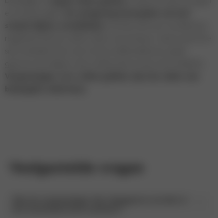
belangrijk is.
Legaal online gokken
is waar we naar toe gaan
en moeten gaan.
De wetgeving kansspelen zal zich
steeds blijven ontwikkelen.
Let hier echt op voordat je je
registreert bij een online casino van je keuze. Laat je niet al te
snel verleiden door een mooie welkomstbonus, graaf
gewoon iets dieper, doe onderzoek en lees onze artikelen.
Vergunningen voor online gokken zijn dus zeker een
belangrijk onderwerp.
Veelgestelde vragen
Zijn de vergunningen die uitgegeven worden in
het buitenland betrouwbaar?