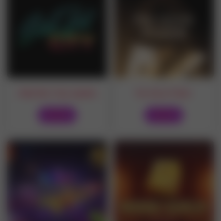
Side Bet City Spelen
Pai Gow Poker
Speel
Speel