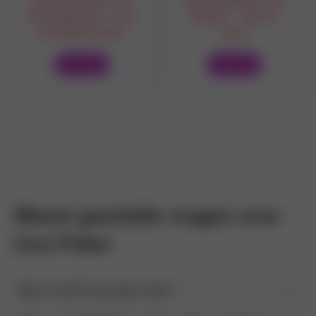
Mega Moolah van
Lightning Dice Live
Microgaming – Lees
Spelen – Tips en
De Review Hier!
Trucs.
Speel
Speel
Meest gestelde vragen over
Live Poker
Waar vind ik live poker tips?