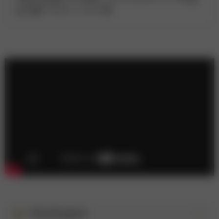
op tijd!
Gokken is vanaf
18+
Inhoudsopgave
[
]