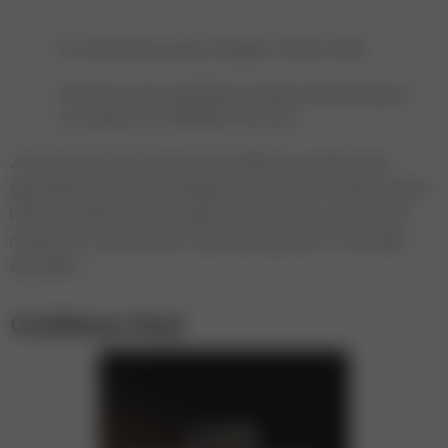
Een Ante Bonus als je Straight of beter haalt
Pair Plus en Six Card Bonus inzetten die kans geven
op winsten van 1000 keer de inzet.
Zowel de Pair Plus als de Six Card Bonus worden apart
geëvalueerd van het hoofdspel, dus je kan ze winnen zelfs al
heeft de dealer betere kaarten! Je kunt deze variant in de
meeste live casino poker online sites gewoon in de lobby
aantreffen.
Caribbean Stud