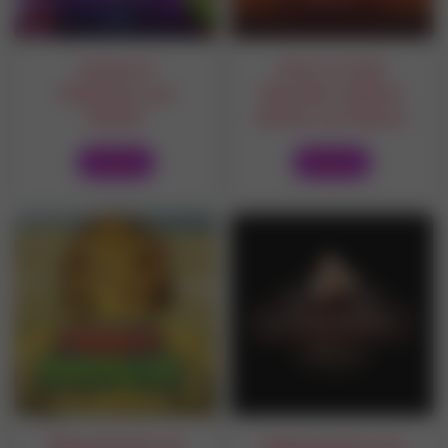
Starburst
Book of Gold
Gokkasten van
Klassieke Gokkast
NetEnt
Review van Playson
Speel
Speel