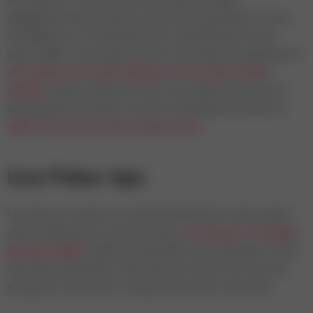
gelijkgestemden en kan je je weg omhoog werken tot een
werkelijke pro. En hierbij komen er natuurlijk hele mooie
prijzen kijken. Hoe hoger je komt, hoe hoger de prijzenpot is.
Aan pokertoernooien hebben we een heel artikel
gewijd
, waarin je alles kan lezen over welke toernooien er
georganiseerd worden, over de verschillende inzetten en
welk toernooi het beste bij jou past.
Live Poker tips
Hoe kan je nu winnen en winst behalen bij live casino poker
online? Alhoewel er wel wat kennis,
ervaring en strategie
bij komt kijken,
blijft het natuurlijk wel een kansspel. Houd
dat altijd in gedachten. We kunnen je echter toch wel wat
tips geven om je kans te vergroten op een mooie prijs.