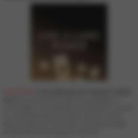
3 Card Poker
is een pokerspel met 3 kaarten in plaats
van 5
, hoe verrassend! Dit maakt het gemakkelijker en
overzichtelijker voor beginnende live pokerspelers, en je kan
op verschillende manieren de dealer verslaan. Je speelt
tegen de dealer, die ‘Queen High' moet proberen krijgen.
Dit spel heeft leuke bonusprijzen, waaronder: