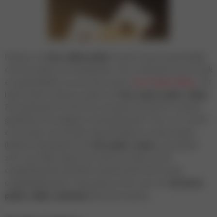
Indien je van
live online poker
houdt, houd je waarschijnlijk
ook van andere live kaartspellen. Een voorbeeld van een leuk
en waarschijnlijk voor jou nieuw spel is
Live Andar Bahar
. Dit
heeft echter weinig te maken met
live casino poker online
.
Een pak kaarten wordt door de game presenter in tweeën
gedeeld en de snijkaart wordt geopened. Om en om wordt
er een kaart van de linker stapel (andar) en rechter stapel
(bahar) omgedraaid in het
live poker casino
. Jij als speler
zet in op welke stapel het eerste een kaart wordt
omgedraaid die dezelfde waarde heeft als de reeds
omgedraaide kaart. Easy peasy en het is een van
de beste
poker online varianten
die je kunt spelen.