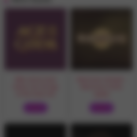
Alles wat je moet
Reactoonz slotspel –
weten over de Age
Reactoonz Gratis
of the Gods slot
Spelen
Speel
Speel