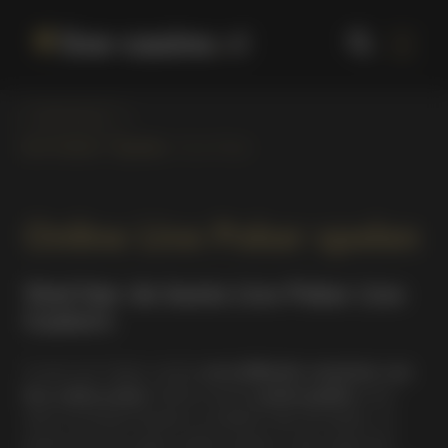
Ad Disclosure
Live Casino
Spellen
Live Poker
Online Live Poker spelen
Vind hier de beste Live Poker Live
Casino’s
In een Live Casino vind je
verschillende varianten van
live online poker
. Bij de meeste
pokerspellen
is het
doel om betere kaarten te hebben dan de dealer. Je
speelt dus niet tegen andere spelers, maar tegen het