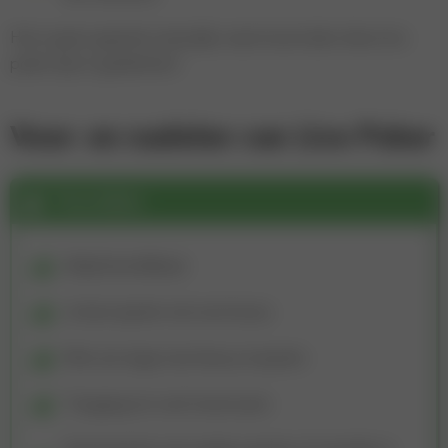
Het is geen garantie natuurlijk, maar houd zeker deze live
poker tips in gedachten!
Voor- en nadelen van Live Poker
Voordelen
Altijd beschikbaar
Je kunt spelen met een bonus
Met een lage inzet kan je al spelen
Toegang tot veel toernooien