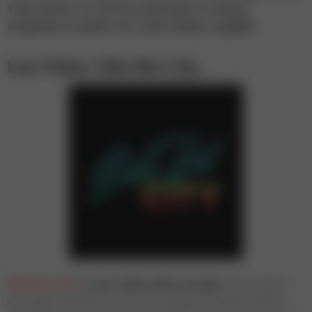
twee kansen om dit live pokerspel te winnen,
aangezien je speelt met twee handen tegelijk!
Live Poker: Side Bet City
Side Bet City
is een uniek pokerconcept.
Hier speel je
niet tegen de dealer en ook niet tegen de andere spelers