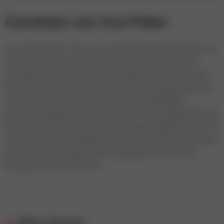
Conclusie van Live Poker
Live online poker is een vorm van poker waarbij strategie van
minder belang is en geluk een grotere rol speelt. Houd
natuurlijk wel de live poker tips in gedachten, dat kan nooit
kwaad. Dit komt omdat je meestal tegen de bank speelt en
niet tegen andere spelers. Het is een gemakkelijkere
spelvorm waarbij je betere kaarten moet voorleggen dan de
dealer. Er komt een klein beetje strategie bij kijken, wat er net
een extra spannend randje aan geeft. Live poker is dus zowel
geschikt voor de beginnende casinospeler als voor het
doorgewinterde poker pro!
More Games