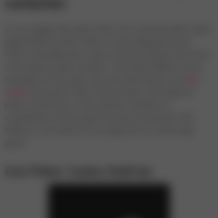
varianten
Je zou zeggen dat poker, poker is en in een live poker casino
gespeeld kan worden. Maar zo eenvoudig ligt het niet.
Poker is natuurlijk poker, maar er zijn door de jaren heen heel
veel varianten poker ontstaan. In dit artikel hebben we het
natuurlijk over live poker, dus over poker dat je in een
live
casino
kunt spelen. Maar ook live poker is niet altijd live
poker, ook hier zijn er vele varianten ontstaan om
verschillende soorten spelers te kunnen entertainen. We
hebben er een aantal voor je uitgezocht en op een rijtje
gezet.
Live Poker: Casino Hold’em