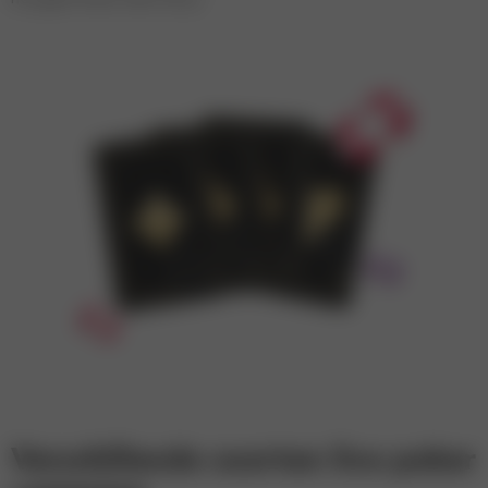
Verschillende soorten live poker