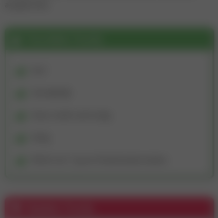
aangeboden.
Voordelen Trustly
Snel
Gemakkelijk
Geen credit card nodig
Veilig
Werkt met 7 grote Nederlandse banken
Nadelen Trustly