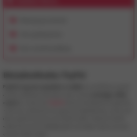
Nadelen Klarna
Rekening pas achteraf
Geen geldopnames
Niet overall beschikbaar
Betaalmethodes: PayPal
PayPal nog een populaire e-wallet
en wordt bij zo goed
als alle webshops aanvaard, maar ook bij
sommige online
casino’s
. Je kunt aan
PayPal
diverse betaalopties koppelen,
zoals een creditcard en je gewone bankrekening. Je kan ook
direct geld te storten in je PayPal wallet. Vanuit je PayPal
wallet kun je heel makkelijk geld overmaken naar je account
van het online casino.