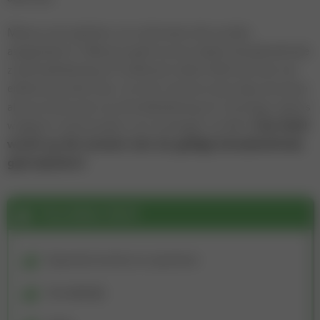
Maar je wel opletten voor de kosten die worden
aangerekend. Telkens je geld via een andere betaalmethode
zoals bankrekening of creditcard, rekent Skrill een kost van
enkele percenten aan. Je moet ook een extra stap uitvoeren
als je je winst weer op de bankrekening wil. Sommige casino’s
weigeren ook bonussen voor stortingen via Skrill.
Ook Skrill
wordt op dit moment niet als geldige betaalmethode
geaccepteerd.
Voordelen Skrill
Supersnel storten en opnemen
Gemakkelijk