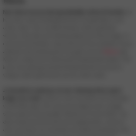
Klarna
Met Klarna kun je heel gemakkelijk achteraf betalen.
Je
kunt deze casino betalingsmethode ook gebruiken in een
online casino. Het voordeel hieraan is dat je geld kunt
storten, maar dat je de rekening daarna per factuur krijgt. Je
moet dus wel betalen, maar je kunt het even uitstellen, hou je
aankopen dus steeds goed in de gaten met de
Klarna
app.
Klarna is veilig en het werkt bij alle Nederlandse banken. Het
is een zeer gerespecteerde betaalmethode en je kunt er
veilig je casino geld storten op een online casino.
Je betaalt je aankoop via een rekening die je apart
krijgt via e-mail.
Je kunt er ook voor kiezen om te betalen
via de Klarna app. Dit is zeer eenvoudig en snel. Je krijgt
twee opties te zijn namelijk: (‘Betaal nu’) of met iDEAL. Op
deze manier kun je het heel eenvoudig betalen. Je kunt er
ook voor kiezen om te betalen met bankoverschrijving. Dan