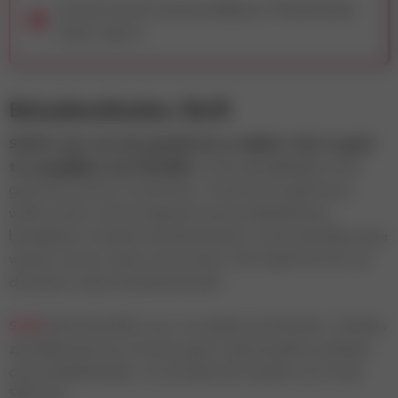
Op dit moment niet beschikbaar in Nederlandse
online casino’s
Betaalmethodes: Skrill
Skrill is een van de populairste e-wallets. Het is goed
te vergelijken met Neteller.
Je kan gemakkelijk en snel
geld mee storten of opnemen. Je kan zowel geld op je
wallet zetten, als het koppelen aan je bankrekening,
betaalkaart of andere betaalmethode. Je kan natuurlijk ook je
winsten van het casino erop zetten. Dat maakt het een van
de betere casino betaalmethoden.
Skrill
heeft dezelfde voor- en nadelen als Neteller. Transfers
zijn bliksemsnel en er komen geen casinotransfers zichtbaar
op je bankafschriften. Je zal enkel een transfer van of naar
Skrill zien.