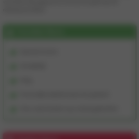
vermeld je alle gegevens en stort je het geld naar de
rekening van Klarna.
Voordelen Klarna
Supersnel storten
Gemakkelijk
Veilig
Persoonlijke bankinformatie niet gedeeld
Geen casinotransfers op je rekeningafschriften