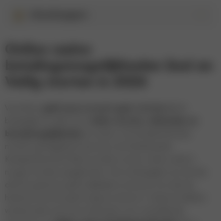
Inhoudsopgave
[
]
Online casino
betalingsmogelijkheden Snel en
Veilig storten in 2026
Voordat je
geld op je account gaat storten is
het
belangrijk om alles over
online storten, uitbetalen en
betaalmogelijkheden
te weten. De betaalmethodes
moeten goedgekeurd zijn door de Nederlandse
Kansspelautoriteit (Ksa) voordat ze door online casino’s
mogen worden aangeboden. Het is belangrijk voor de Ksa
dat het gestorte geld makkelijk te traceren is en dat de
herkomst van het geld veilig en schoon is. Daarom hebben
wij hieronder wat meer informatie over verschillende