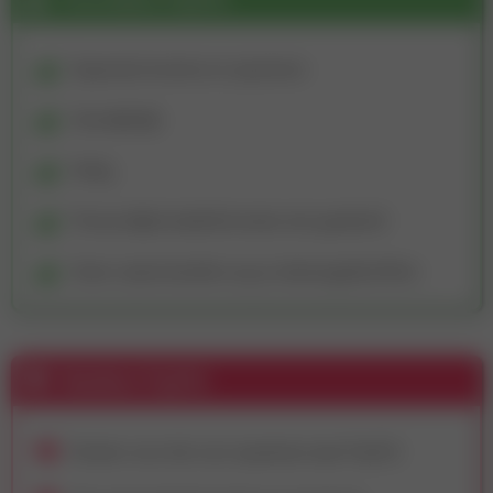
Supersnel storten en opnemen
Gemakkelijk
Veilig
Persoonlijke bankinformatie niet gedeeld
Geen casinotransfers op je rekeningafschriften
Nadelen PayPal
Kosten voor de voor opnames naar PayPal