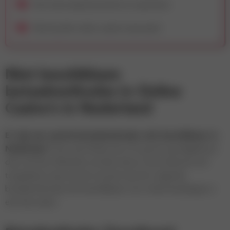
Een extra stap bij storten en opnemen
Niet bij alle online casino’s aanvaard
Niet beschikbare
betaalmethodes in Online
Casino’s in Nederland
Er zijn een aantal betaalmethodes niet beschikbaar in
Nederland
. Deze zijn helaas niet of nog niet goedgekeurd
door de Ksa. Misschien worden deze in de toekomst wel
toegelaten maar op het moment zijn de volgende
betaalmethodes niet beschikbaar voor online betalingen in
een Ksa casino.