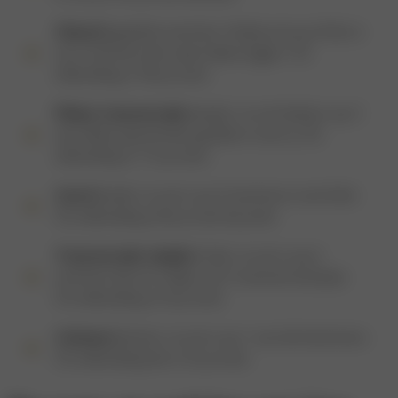
Cheval
(gesplitst nummer). Hierbij zet je je fiche in
op 2 nummers die naast elkaar liggen. De
uitbetaling is 18x je inzet.
Pleine transversale
(straat). Je zet hierbij in op 3
aan elkaar grenzende getallen in een rij. De
uitbetaling is 11x je inzet.
Carré
(hoek). Je zet in op 4 nummers in een blok.
De uitbetaling is 8x je inzet bij winst.
Transversale simple
(6-lijn). Je zet in op 6
nummers die uit 2 rijtjes van 3 nummers bestaan.
De uitbetaling is 5x je inzet.
Colonne
(kolom). Je zet in op 1 van de kolommen.
De uitbetaling hier is 3x je inzet