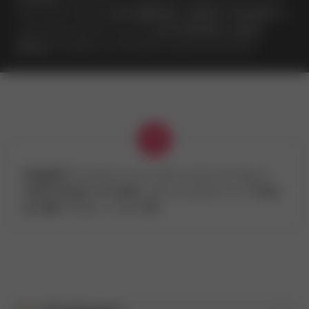
hoe zit het met de
verschillende roulette variaties
en
waar kan ik terecht voor een
Live Roulette casino
bonus
of andere Live Roulette casino promoties?
Opgelet!
Deelname voor online casino bonussen is
vanaf 24 jaar of ouder.
Wat kost gokken jou?
Stop
op tijd!
Gokken is vanaf
18+