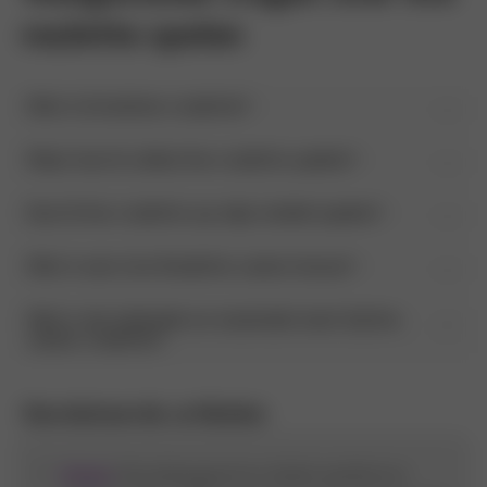
roulette spelen
Wat is Evolution roulette?
Waar kan ik online live roulette spelen?
Kan ik live roulette op mijn mobiel spelen?
Wat is een Live Roulette casino bonus?
Wat is de minimale en maximale inzet bij live
casino roulette?
Gerelateerde artikelen
Home
InhoudsopgaveLive dealer spellenLive