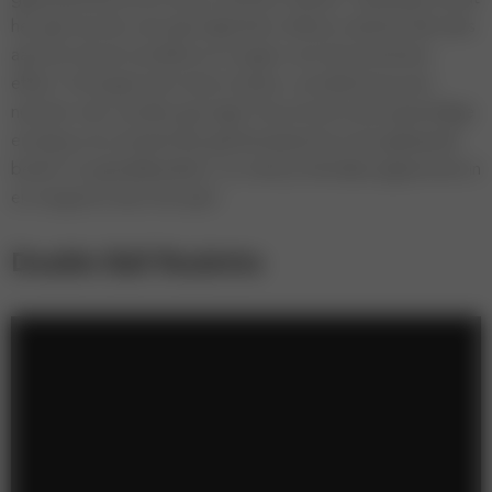
het spel op de voet gevolgd door talloze camera’s die niets
aan het toeval overlaten en zorgen voor het immersive
effect. De kogel zal in slow-motion, voordat hij op een
nummer valt, worden gevolgd. Dus al met al een geweldige
ervaring voor iemand die geïnteresseerd is in hoogstaande
beeld- en geluidskwaliteit. Je voelt je letterlijk opgenomen in
en omgeven door het spel.
Double Ball Roulette