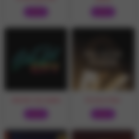
Speel
Speel
Side Bet City Spelen
Pai Gow Poker
Speel
Speel