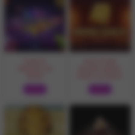
Starburst
Book of Gold
Gokkasten van
Klassieke Gokkast
NetEnt
Review van Playson
Speel
Speel