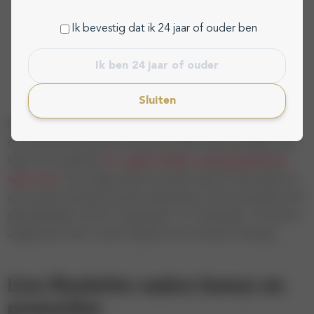
Ik bevestig dat ik 24 jaar of ouder ben
Ik ben 24 jaar of ouder
Sluiten
Speed roulette is afgeleid van Europees roulette en biedt
een spannende speelervaring aan. Alles staat namelijk in het
teken van snelheid.
Er is geen dealer aanwezig die het
spel start.
Bovendien duurt een spel maar 35 seconden en
zijn er geen speciale functies aanwezig. Je kunt als speler wel
gebruikmaken van het “burenspel” en “autoplay”. Dit spel is
uitgebracht door zowel Playtech en Evolution Gaming.
Live Roulette casino bonus en
promoties