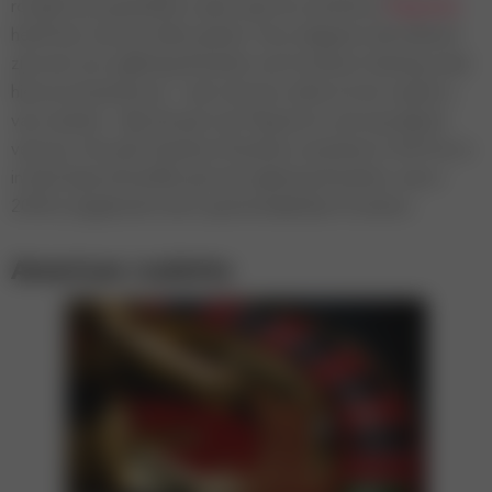
ronduit het populairste casino spel ter wereld en
Playtech
heeft hier ook op willen spelen. Voor degenen die bekend
zijn met Live Lightning Roulette van Evolution Gaming zoals
hiervoor beschreven – wat ook een online en live variant is
van roulette – lijkt dit spel van Playtech er wel opvallend
veel op. Het spel Quantum Roulette verscheen in 2019 en is
in feite bijna hetzelfde spel als Lightning Roulette, wat in
2018 is uitgebracht door spelontwikkelaar Evolution.
American roulette