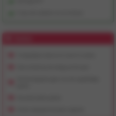
Een hoge RTP
Er zijn vele varianten om uit te kiezen
Nadelen
Te lang blijven zitten en te veel in te zetten
Geen invloed op de uitslag van het spel
Het kan langzaam gaan voor de ongeduldige
spelers
Storende andere spelers
Je kunt vaak geen bonussen vrijspelen