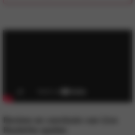
Review en conclusie van Live
Roulette spelen