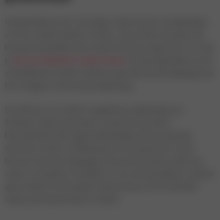
Uiteraard kan je een ontvangen casino bonus ook gebruiken
om live roulette spelen te doen. Lees echter wel goed de
bonusvoorwaarden door want het komt nogal eens voor dat
je
de Live Roulette casino bonus
wel kan gebruiken op de
verschillende roulette variaties maar dat dit niet bijdraagt aan
het verlagen van de inzetverplichting.
De diverse Live Casino’s organiseren regelmatig Live
Roulette casino promoties. Zo kan het zijn dat er
bijvoorbeeld verhoogde uitbetalingen zijn op speciale
nummers of dat er willekeurig een extra prijs valt. Houd
hiervoor de promotiepagina van jouw favoriete online live
casino in de gaten of schrijf je in voor de nieuwsbrief, zodat je
geen enkele Live Roulette casino bonus of Live Roulette
casino promoties hoeft te missen!