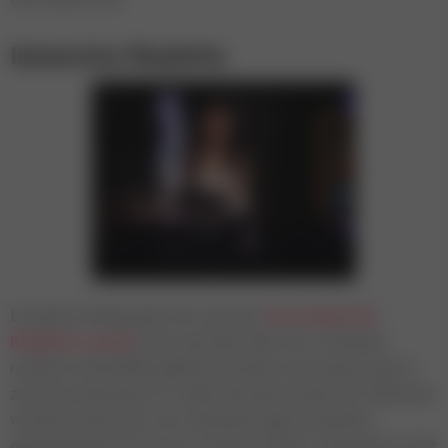
Immersive Roulette
Evolution Gaming laat zich ook met
Live Immersive
Roulette variant
weer zijn beste kant zien. Europees
roulette is hetzelfde gebleven bij deze uitvoering, maar er
zijn extra elementen te vinden die spectaculair zijn. Allereerst
wordt het spel door een charmante game presenter
gepresenteerd met wie je ook kunt chatten. Daarnaast wordt