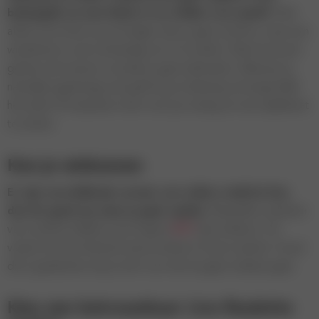
belangrijk om een limiet in te stellen voor jezelf
. Niet
alleen een limiet op je budget dat je gaat inzetten, maar een
winstlimiet is ook verstandig om in te stellen. Weet hoeveel
geld je wilt winnen voordat je gaat uitbetalen. Wanneer je
namelijk regelmatig ook geld op je rekening ontvangt blijft
het leuk! Of misschien is het voor jou nuttig om een tijdslimiet
te zetten.
Ken je winkansen
Er zijn verschillende versies van online roulette live,
dus let goed op waar je gaat spelen
. Bepaalde varianten
van roulette hebben een hogere
RTP
dan anderen. De
variant met het kleinste huisvoordeel is Frans roulette. Houd
dit in gedachten als je echt voor de hoogste winkans gaat.
Kies een betrouwbaar Live Roulette