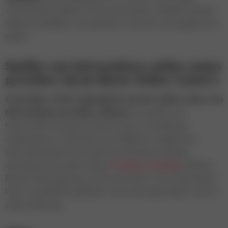
voorwaarden hebben voor hun bonussen. Eerlijke bonussen
hebben duidelijke voorwaarden en zijn niet onmogelijk vrij te
spelen.
Spellen van betrouwbare online casino
providers bij de Beste Online Casino's
Controleer of het spelaanbod van het online casino van
betrouwbare providers afkomt.
De spellen van
topproviders zijn gecontroleerd door verschillende
organisaties en overheden op eerlijkheid, veiligheid en
betrouwbaarheid. Een aantal van de beste software
developers zijn onder andere
Evolution Gaming
, NetEnt,
Betsoft, Microgaming, Just for the Win en Iron Dog Studios.
Deze ontwikkelen gokkasten maar sommige bieden ook live
casino tafels aan.