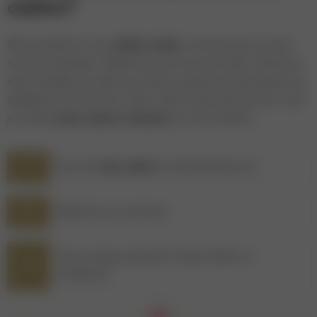
casino?
Wie wil spelen in een
online casino
, zal eerst een account
moeten aanmaken. Wanneer je een account hebt, dan kan je
daar namelijk een saldo op zetten waarmee je kan spelen op
gokkasten of in het live casino. Meer instructies hierover vind
je ook bij
onze casino recensie
op onze website.
1
kies een
top casino
uit de lijst hierboven
2
Maak een account aan
Stort via bijvoorbeeld Trustly, iDEAL of
3
creditcard