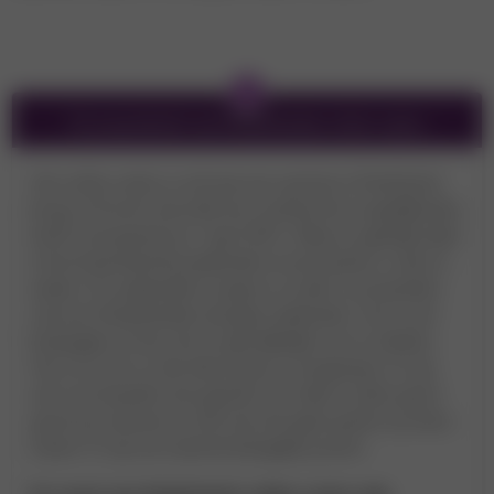
De populariteit van Nederlandse online casino
Het online casino is ook aan een opmars in Nederland
bezig. Dit komt doordat de overheid de mogelijkheden
heeft versoepeld op 1 april 2021. Waar je eigenlijk altijd
in het buitenland bij aanbieders moest spelen, is dat nu
anders. De aanbieders mogen nu onder voorwaarden
ook een Nederlandse tak gaan aanbieden. Het is wel
belangrijk om hier niet te gemakkelijk over te denken.
Het is nu niet zo dat alles ineens is toegestaan. Er zijn
wel voorwaarden aan gesteld. Let daar in ieder geval
goed op wanneer je zelf ook wilt gaan spelen op deze
manier. Er zijn een aantal belangrijke punten.