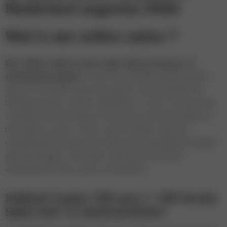
Nederland augustus 2026
Wat is een online casino ?
Een online casino is een casino dat je via je pc of
smartphone speelt.
Je kunt hier dezelfde spellen spelen
die je in een fysiek casino kunt spelen. Kies uit spellen als
blackjack, poker, roulette, gokkasten en meer. Het grootste
voordeel is het feit dat je om het even waar kunt spelen en
niet hoeft te reizen. Online casino’s bieden vaak ook
verschillende bonussen aan waar je extra speelgeld of gratis
spins kunt krijgen. Hieronder is één lijst met de best
uitbetalende online casino in Nederland.
Holland Casino 100 euro + 100 Gratis
Spins met 1x inzetvereisten!