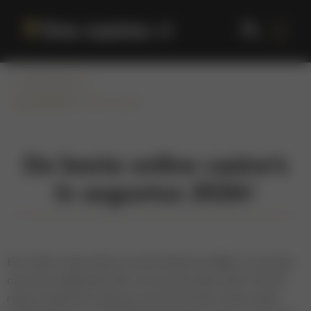
Ad Disclosure
Live Casino
Online Casino
De beste online casino’s
in augustus 2026!
Een online casino kiezen wordt steeds moeilijker. Er zijn dan
ook meer aanbieders dan ooit op de markt actief. Dus dit
roept vanzelf de vraag op, wat is het beste online casino