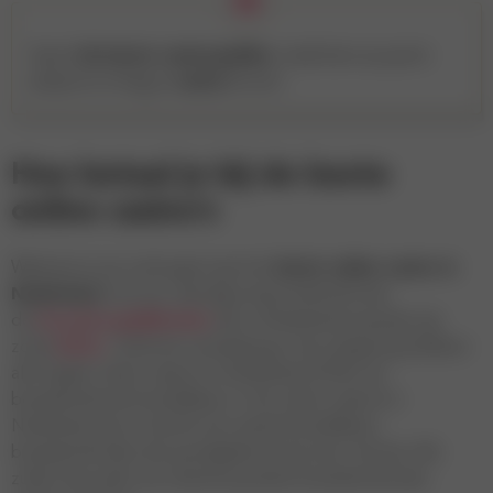
Speel
de beste casinospellen
, maak kans op grote
jackpots en krijg je
casino
bonus!
Hoe betaal je bij de beste
online casino’s
Wanneer je op zoek gaat naar het
beste online casino in
Nederland
voor jou, dan kijk je bijvoorbeeld naar
de
betaalmogelijkheden
die in Nederland populair zijn
zoals
iDEAL
. Sinds de verandering in de wetgeving hebben
alle legale online casino’s in Nederland iDEAL als
betaalmethode beschikbaar. In de online casino’s in
Nederland zijn er slechts een aantal beschikbare
betaalmethodes die goedgekeurd zijn door de Ksa. We
zullen hieronder een aantal populaire betaalmethodes