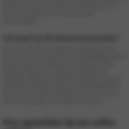
speciale toernooien, evenementen die exclusief zijn voor
vips, reizen, cadeaus en zelfs een persoonlijke
accountmanager.
Let goed op de bonusvoorwaarden!
Let wel op de bonusvoorwaarden voordat je een bonus
kiest. Je moet niet alleen naar het bonusbedrag kijken want er
kunnen strenge voorwaarden aan verbonden zijn. Bij de
meeste bonussen zijn er rondspeelvoorwaarden aan
verbonden. Als je bijvoorbeeld een rondspeelvoorwaarde
van 20x hebt betekent het dat je het bonusbedrag 20 keer
moet inzetten voordat het geld echt van jou is. Dus als je
100 euro bonus krijgt, moet je 2000 euro inzetten.
Hoe aanmelden bij een online