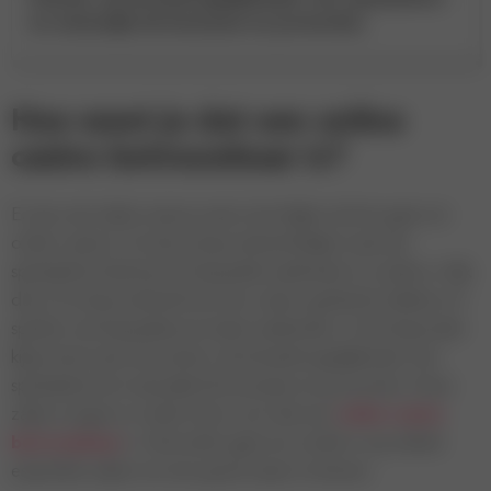
en natuurlijk de bonussen en promoties.
Hoe weet je dat een online
casino betrouwbaar is?
Er zijn veel zaken waar je naar moet kijken als het gaat om
online casino’s. Zo kan je bijvoorbeeld kijken naar het
spelaanbod dat bij een bepaalde aanbieder te vinden is. Kijk
dan of ze bijvoorbeeld een live casino gedeelte hebben of
spellen van bepaalde providers aanbieden. In het bijzonder
kijk je best naar de licentie, de betaalmogelijkheden, het
spelaanbod en natuurlijk de bonussen en promoties. Deze
zaken zorgen er onder meer voor dat een
online casino
betrouwbaar
is. Hieronder gaan we verder in op enkele
essentiële zaken om een goed casino te kiezen.