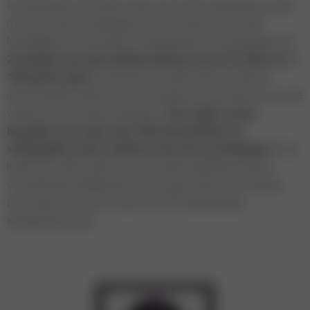
In Nederland is Holland casino het meest populairste casino
met de meeste vestigingen. Nu het casino ook online
beschikbaar is, is het geen verrassing dat ze erg populair zijn.
Ze bieden een leuk welkomstbonus aan van 100 euro +
100 gratis spins.
Het beste aan deze bonus is dat de
inzetvereisten slechts 1x zijn, waardoor je dus de bonus en de
winsten eruit snel kunt opnemen.
Het online casino
beschikt over meer dan 700 slotmachines en
tafelspellen zoals roulette, baccarat en blackjack
. Ook
heeft het online casino een live casino gedeelte waar je
verschillende tafelspellen en live game shows kunt spelen.
Het casino bezit een licentie van de Nederlandse
Kansspelautoriteit.