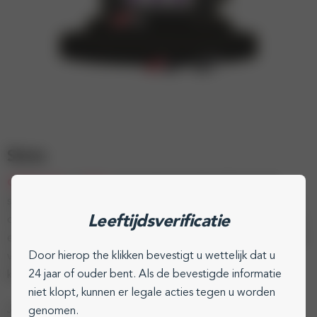
Slots
Gokkasten
of
slots
vormen het grootste deel van de
spellen bij de meeste online casino’s. Ze zijn vooral populair
Leeftijdsverificatie
omdat ze zo gemakkelijk zijn. De
spelregels
zijn eenvoudig
en er komt weinig
strategie
bij te kijken. Ze komen in talrijke
Door hierop the klikken bevestigt u wettelijk dat u
varianten natuurlijk en je zal merken dat je het zo gek niet
24 jaar of ouder bent. Als de bevestigde informatie
kunt bedenken, of er is wel een gokkast over gemaakt.
niet klopt, kunnen er legale acties tegen u worden
Je vindt alles van
klassieke gokkasten
met maar één
genomen.