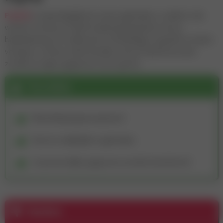
PayPal
is waarschijnlijk het meest gebruikte e-wallet in de
wereld. Je kunt je PayPal rekening koppelen met je
bankrekening of creditcard om betalingen soepeler te laten
verlopen. Je kunt online betalen met je PayPal account
zonder je eigen gegevens vrij te geven.
Voordelen
Wereldwijd geaccepteerd
Snel en makkelijk te gebruiken
Je persoonlijke gegevens worden beschermd
Nadelen