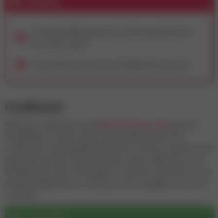
Nadelen
Je persoonlijke gegevens worden gedeeld met
het online casino
De transactie staat op je bankafschrift vermeld
Creditcard
Bekende creditcards zoals
MasterCard en Visa
zijn ook
beschikbaar in online casino’s als betaalmethode. Een
creditcard is een betaalmethode die overal ter wereld wordt
geaccepteerd door bijna elk online casino. Wanneer je een
betaling doet leen je het geld en wordt het niet direct van je
rekening afgeschreven. Hierdoor is het mogelijk om extra te
verliezen.
Voordelen