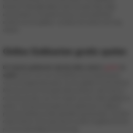
bestemd. Natuurlijk hebben deze bonussen bijna altijd
inzetvereisten, en meestal moet je ze een aantal keer
inzetten op een gokkast, voordat je de winsten eruit mag
claimen.
Online Gokkasten gratis spelen
De meeste gokkasten zijn bij online casino’s
gratis
te
spelen.
Deze vorm van vermaak kan soms al genoeg zijn
voor een beginnende speler om een gokkast te leren kennen.
Mocht je het met echt geld willen proberen, dan hoef je er
niet meer de deur voor uit te lopen om een online gokkast te
spelen. Ook zijn de bonussen die vaak bij een no-deposit
promotie kenbaar worden gemaakt erg interessant. Op deze
manier kunnen er free-spins aan je worden toegekend en ben
je na een aanmelding al snel op weg.