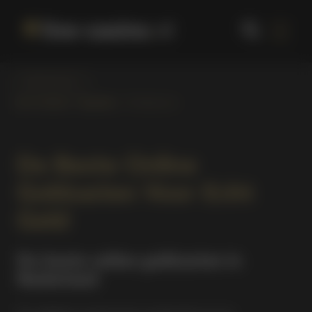
Ad Disclosure
Live Casino
Spellen
Gokkasten
De Beste Online
Gokkasten Voor Echt
Geld
De beste online gokkasten in
Nederland