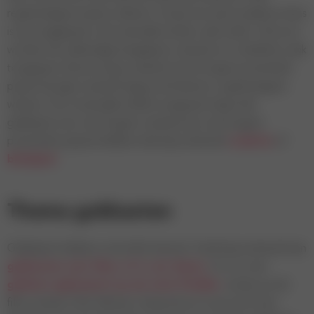
regelmatigere prijzen uitkeert, of juist een spel waarbij er kans
is op megaprijzen, die natuurlijk minder vaak vallen. Hiervoor
worden de wiskundige begrippen variantie en volatiliteit vaak
toegepast. Bij een hoge variantie horen hogere potentiële
prijzen bij lage variantie krijg je de kleinere, regelmatigere
winsten. Dit is natuurlijk relatief, aangezien bijna alle
gokkasten een veel hogere variantie (en veel hogere
potentiële prijzen) hebben dan bijvoorbeeld
roulette
of
blackjack
.
Thema gokkasten
Gokkasten hebben ook dolle thema’s. Denk bijvoorbeeld aan
gokkasten met films of tv als thema
. Zo is er een
gokkast gebaseerd op de serie Flodder
, eentje op de
films Jurassic Park, Batman, Superman en nog veel meer.