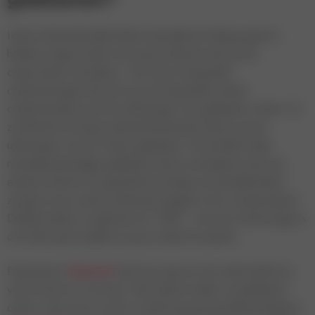
gokkasten?
Ieder softwarebedrijf denkt natuurlijk de heilige graal te
hebben uitgevonden met zijn producten die op de
casinomarkt verschijnen. Toch zijn er bepaalde
ondernemingen die zich op een bepaalde manier
onderscheiden met het uitbrengen van gokkasten online. Zo
zal Betsoft zich bijvoorbeeld helemaal richten op het
uitbrengen van 3D online gokkasten. Dit bedrijf maakt
namelijk geweldige gokkasten die je meeslepen naar een
andere wereld. De geluidsvertoningen en beeldkwaliteit
zorgen ervoor dat je helemaal opgaat in het computerspel.
Daarbij maken ze gebruik van “Shift” , wat een technologie is
om ieder spel naadloos op je mobiel te spelen.
Daarnaast is
Playtech
hard op weg om de casinomarkt op
vele fronten te voorzien. Niet alleen maken ze gokkasten
online, maar zijn ze ook te vinden bij sportweddenschappen,