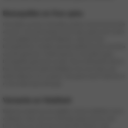
Bonuspellen en free spins
Het landen van één of meerdere scatters zal een bonusronde
activeren. Deze kan bestaan uit free spins, gratis extra rondes
op de gokkast die vanzelf afspelen, vaak met extra
bonussymbolen of andere speciale spelfuncties die extra kans
op winst genereren. Verder kunnen er ook andere types
bonusspellen gewonnen worden. Kies-en-klik spellen laten je
bijvoorbeeld een aantal schatkisten zien en je mag er een
aantal uitkiezen om te openen. Kies goed, want in elke kist zit
er een andere prijs verborgen.
Variantie en Volaliteit
Wanneer je speelt op een gokkast, moet je nadenken over je
winkansen, maar ook over welk type prijs je naar op zoek
bent. Ben je op zoek naar een spel dat, kleinere, maar