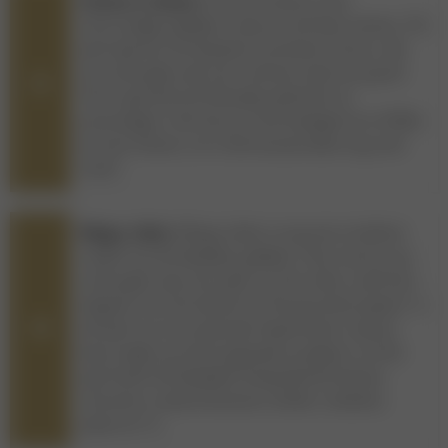
Gonzo’s Quest:
Gonzo’s Quest is een
eenvoudige gokkast, waar je veel kunt winnen. Dit
spel speel je als Spaanse avonturier Gonzo, die
op zoek gaat naar een verloren stad van goud.
3
Het is gevuld met kleurrijk symbolen en
personages. Hier kun je in het bassispel tot 2500x
je inzet winnen, en in de bonusrondes nog veel
meer!
Mega Joker:
Mega Joker is nog een moderne
variant op de klassieke gokkast. Hier moet je op
zoek gaan naar een joker op de rollen, want hij is
degene met de sleutel tot de grootste prijzen. In
4
dit spel is er een speciale Supermeter, waar je
kans maakt op de progressieve jackpot, en het
spel heeft de klassieke fruitsymbolen kersen,
citroenen, watermeloenen, bellen, schatten,
jokers en 7s.