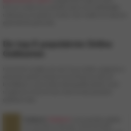
gelicenseerde casino’s
aangeboden mogen worden.
Hiervoor werken de overheden samen met onafhankelijke
testbureaus om spellen te testen, door middel van miljoenen
gesimuleerde spelrondes.
De top-5 populairste Online
Gokkasten
Hoewel het moeilijk is een top-5 op te stellen, aangezien er
duizenden spellen bestaan en niet elk spel op elke site
beschikbaar is, zal je merken dat bepaalde spellen overal
terugkomen en bij vele sites onder de tab populairste
gokkasten staan.
Starburst:
Starburst
is een populaire gokkast
met vijf rollen en drie rijen. Het bevat heeft