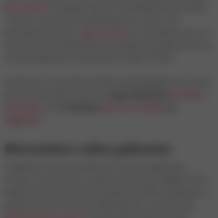
live casino’s
en fysieke casino’s. Het bedrijf bestaat al sinds
1999 en is op de U.K-aandelenbeurs te vinden. Het
bekendste spel heet “
Age of Gods
”en ze hebben door de
loop der tijd verschillende film gerelateerde jackpot slots op
de markt gebracht zoals Batman en Man of Steel.
Verder zijn er nog talloze andere softwaregiganten te vinden
die hun naam zeker waard zijn.
Denk hierbij aan
iSoftbet
,
Quickspin
, 1 x 2 Gaming,
Big Time Gaming
en
Yggdrasil
.
Betrouwbare online gokkasten
Gokkasten mogen natuurlijk niet zomaar aangeboden
worden, eerst moeten ze getest worden op eerlijkheid. We
hebben hierboven reeds de werking van RNG uitgelegd, en
spellen moeten bewezen willekeurig zijn, voordat ze bij