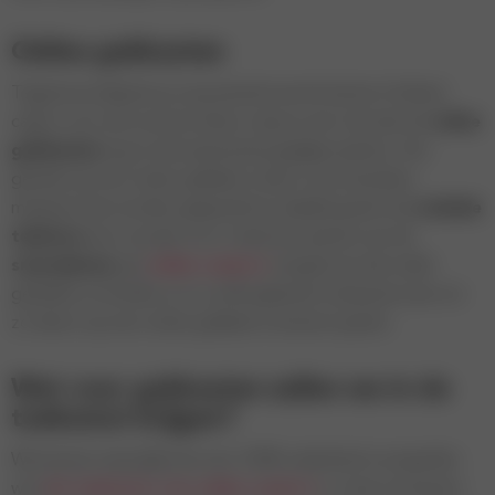
Online gokkasten
Tegenwoordig kun je nog steeds terecht bij het Holland
casino voor een avond vertier, maar je ziet ook dat de
online
gokkasten
erg in trek zijn bij de jeugdige spelers. Het
gemak van een online gokkast is dat er op meerdere
manieren kan worden gespeeld en daarbij speelt de
mobiele
telefoon
een cruciale rol in. Sinds de opmars van de
smartphone
zijn
online casino’s
massaal op die markt
gedoken en bieden ze nu zelfs pijlsnelle transacties aan om
zo direct op een online gokkast te kunnen spelen.
Wat voor gokkasten zullen we in de
toekomst krijgen?
We kunnen natuurlijk niet met 100% zekerheid voorspellen
wat
de toekomst van online casino’s
is, maar we kunnen