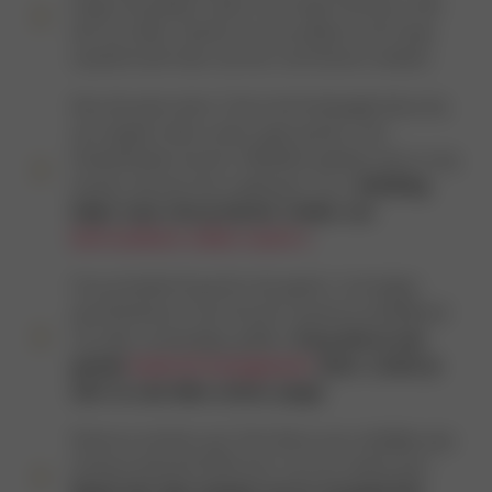
hoger de jackpot staat, hoe hoger de kans is dat
die zal vallen. Spelen op een jackpot met hoge
waarde heeft dan ook een veel betere winkans.
Kies de juiste sites!: Ook is het belangrijk dat je bij
een legaal online casino gaat spelen, met
Nederlandse licentie. Malafide goksites zijn er nog
steeds, dus ben hier waakzaam voor.
Gelukkig
helpt onze site je bij het vinden van
betrouwbare online casino’s
.
Hou je bankroll goed in de gaten!: Je budget
goed beheren, hoort bij de verantwoordelijkheid
van elke verstandige gokker.
Zorg dat je aan
goede
bankroll management
doet, zodat je
niet te snel alles erdoor jaagt.
Neem je winsten op!: Stel dat je een redelijke prijs
als bijvoorbeeld €300 wint, op een enkele spin.