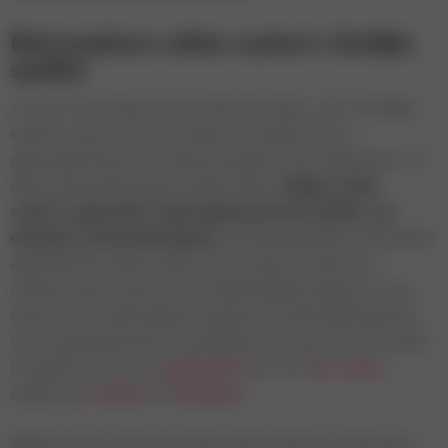
Betrouwbare online casino’s: Eerlijke
spellen
Je wilt er niet bang voor zijn dat het casino voor oneerlijke
spellen zorgt. Je wil niet spelen op spellen die zo
geprogrammeerd zijn dat jij als speler in het nadeel bent, of
dat je automatisch geen winsten hebt.
Veilige online
casino’s gebruiken enkel gelicenseerde spellen van
erkende softwarebedrijven.
Softwarebedrijven die spellen
aanbieden bij online casino’s met licentie moeten hun
software laten testen door onafhankelijke bedrijven. Deze
letten op de uitbetaalpercentages, de uitbetaalfrequentie,
dat de speluitkomsten toevallig zijn en nog veel meer zaken.
Dit geldt zowel voor
gokkasten
als voor
live casino
spellen als
roulette
of
blackjack
.
Wanneer je ziet dat een online casino werkt met alle grote