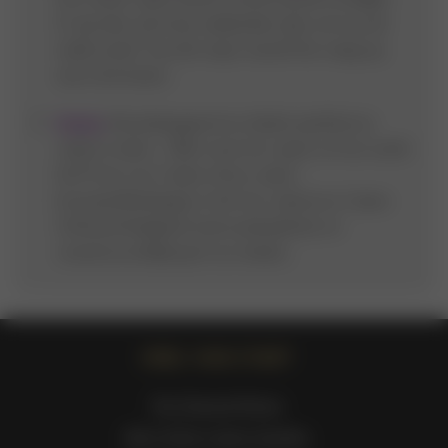
Er zijn dan ook meer aanbieders dan ooit op de
markt actief. Dus dit roept vanzelf de vraag op,
wat is het beste...
Home
InhoudsopgaveLive dealer spellenLive
casino’s online – Wat is een live casino en hoe werkt
het?Over Live-Casino.nlLive casino
bonussenBetalingen in het live casinoLive Casino
SoftwareVeiligheid, betrouwbaarheid, en
verantwoordelijk spel Live dealer...
SNEL VAN START
No Deposit Bonus
Alle Online Casino Spellen