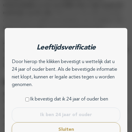
uitbetaaltijden en de verschillen die er zijn tussen de
methodes op dit vlak.
Alleen al om die reden is het dus
ook goed om er altijd even aandacht voor te hebben. Het
helpt je bij het maken van een goede keuze hierin.
Je moet ook op de limieten letten.
De meeste
Leeftijdsverificatie
betrouwbare casino’s hebben een limiet van rond de €50.000
per maand, al kan dit verhoogd worden indien je
Door hierop the klikken bevestigt u wettelijk dat u
bijvoorbeeld een jackpot wint.
24 jaar of ouder bent. Als de bevestigde informatie
niet klopt, kunnen er legale acties tegen u worden
Realistische bonussen
genomen.
Gekoppeld aan het uitbetalen zit ook de bonus.
Ik bevestig dat ik 24 jaar of ouder ben
Wanneer er een bonus geboden wordt, dan moet het ook
wel mogelijk zijn om die bonus binnen te halen als speler. Dit
Ik ben 24 jaar of ouder
hangt van een aantal factoren af. In de eerste plaats kijk je
naar de grootte van de bonus. Hoewel
bonussen
soms echt
Sluiten