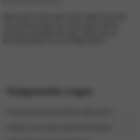
betrouwbaar casino speelt.
Weet je niet of een online casino veilig is? Lees dan
onze reviews en kies een van de casino’s die wij
aanraden. We hebben elk casino onderzocht op
betrouwbaarheid om jou te helpen kiezen!
Veelgestelde vragen
Hoe kies ik een betrouwbaar online casino?
Wanneer is een online casino betrouwbaar?