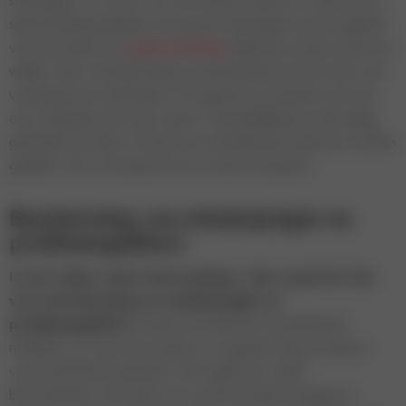
stichtingen. Zo is het voor de meeste casino’s zo dat zij een
samenwerking hebben met grote stichtingen op het gebied
van preventies van
gokverslaving
. Wanneer zij hier actief op
waken, dan is de kans dat jij in de problemen komt door een
verslaving een stuk kleiner. Dit geeft jou als speler wel ook
een veilig gevoel in het casino. Uiteindelijk kan je dan tijdig
geholpen worden. Dit kan op verschillende manieren worden
gedaan. Dit is ook goed om te weten als speler.
Bescherming van minderjarigen en
probleemgokkers
Is een online casino betrouwbaar, dan zorgt het dus
voor bescherming om minderjarigen en
probleemgokkers.
Daarvoor heeft het verschillende
middelen. Zo zijn veel casino’s zo ingericht dat je limieten
voor jezelf kunt opstellen. Dit maakt een casino
betrouwbaar. Het is fijn om vooraf te kunnen aangeven