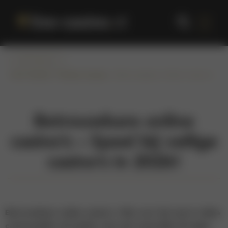
Ad Disclosure
Live Casino
Online Casino
Betrouwbare Online Casino's
Betrouwbare online
casino’s – Speel bij veilige
casino’s in 2026!
Betrouwbare online casino’s. Wie voor het eerst online
casinospellen wil spelen, kan zich natuurlijk afvragen