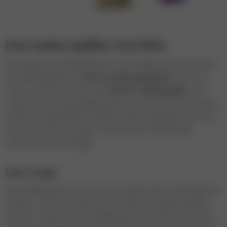
Live casino spellen: Live Dice
Dice staat voor dobbelstenen in het Engels en live Dice zijn
dus dobbelspellen die
live worden gespeeld
in een Live
Casino. En dit valt ook onder
de live casinospellen
. Van
oorsprong werd natuurlijk gewoon op de hoek van de straat
en later in speelhallen en fysieke casino’s gespeeld, nu is Live
Dice ook online te spelen. Ook dit kent verschillende
varianten en uitvoeringen.
Live Craps
Een dobbelspel is echt even wat anders dan een kaartspel of
roulette. Het trekt vaak ook een andere categorie spelers
aan. Er is 1 speler die de dobbelstenen rolt (de shooter) en