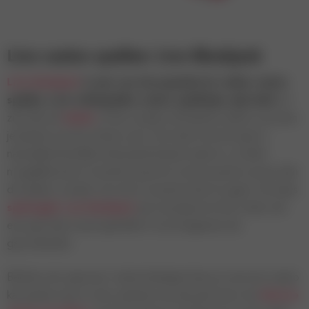
Live casino spellen: Live Blackjack
Live blackjack
is een van de populairste online casino
spellen. Live tafelspellen casino spelletjes zijn leuk!
Je
ziet dat de
dealer
of de croupier de kaarten deelt, en je kan
je kaarten op het scherm zien. Het doel van het spel is
natuurlijk hetzelfde als bij land-based casino’s: zo dicht
mogelijk bij de 21 punten komen en meer punten scoren dan
de dealer, zonder over de 21 punten heen te gaan. De basis
spelregels van blackjack
zijn vrij simpel en het is dan ook
een spel dat zowel geschikt is voor beginners als
gevorderden.
Behalve de ‘gewone’ online blackjack die je in een live casino
kan spelen zijn er vele varianten op die spel door de
diverse