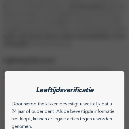
Banco voor de bank of dealer. In
dit spel speel je
tegen de
dealer en je hebt 3 inzetmogelijkheden, je kunt inzetten op
de bank, op jezelf of op gelijkspel. Het doel is om zo dicht
mogelijk bij de 9 punten te komen. De puntentelling is echter
anders dan bij de meeste andere kaartspelletjes en live
tafelspellen
, let dus wel even op.
Lightning Baccarat
In navolging van de Lighting Roulette en de Lightning
Blackjack is Evolution op de markt gekomen met de
Lighting Baccarat
en dit werkt ongeveer hetzelfde.
Leeftijdsverificatie
Voordat het spel begint treft de bliksem een aantal kaarten
en krijgen deze kaarten een multiplier (2x,3x, 4x, 5x of 8x)
Door hierop the klikken bevestigt u wettelijk dat u
toegekend. Indien deze kaart wordt
gespeeld
, geldt de
24 jaar of ouder bent. Als de bevestigde informatie
vermenigvuldiger en dit kan je winst behoorlijk verhogen! Dit
niet klopt, kunnen er legale acties tegen u worden
geldt zeker indien er bijvoorbeeld twee kaarten met een
genomen.