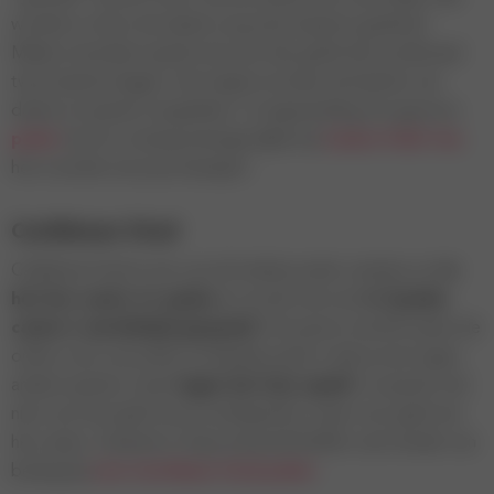
worden er door de dealer nog twee kaarten gedeeld.
Maken meerdere spelers de call, dan geldt dat zij allemaal
twee kaarten krijgen. Vervolgens worden de kaarten van
dealer en spelers vergeleken. In tegenstelling tot gewoon
poker
komt er weinig strategie kijken bij
Casino Hold ‘em
,
het is eerder een puur kansspel.
Caribbean Stud
Caribbean Stud is een van de leukste poker variaties om
in
het live casino te spelen
en wordt ook veel
in fysieke
casino’s wereldwijd gespeeld
. Het grote verschil tussen de
online vorm van poker en klassiek poker is dat je niet tegen
andere spelers, maar
tegen het huis speelt
. Je speelt ook
niet voor het geld van je medespelers, maar voor geld van
het casino. Daardoor is bijvoorbeeld bluffen veel minder van
belang bij
Live Carribean Stud poker
.