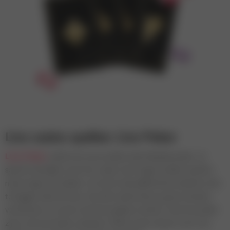
Live casino spellen: Live Poker
Live Poker
werkt net even anders dan klassiek poker. Je
speelt namelijk in een live casino niet tegen andere spelers
maar tegen de dealer. Je moet natuurlijk betere kaarten zien
te krijgen dan het huis. Op die manier kan je grote winsten
verzilveren, en soms ook een jackpot winnen. Van live poker
zijn er tal van leuke varianten. Wil je meer weten over Live