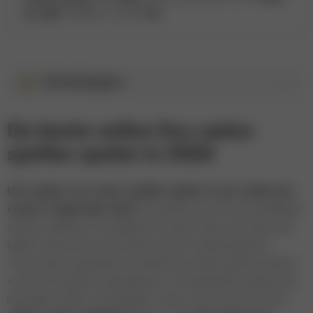
op tijd!
Gokken is vanaf
18+
Inhoudsopgave
[
]
De beste online live casino
spellen spelen in 2026
Het spelen van casino spellen spelen in een online live
casino is bijzonder leuk!
De spellen zijn 24 uur beschikbaar
vanaf je desktop of smartphone waar je dan ook maar bent,
lekker vanuit je luie stoel thuis of als je onderweg bent.
Tevens kan je gezellig met dealers en ander spelers chatten
en dit verhoogt het speelplezier. De bekendste spellen zijn
natuurlijk roulette en blackjack, maar er zijn nog veel meer