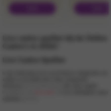
Speel
Speel
Live casino spellen bij de Online
Casino's in 2026!
Live Casino Spellen
In dit artikel gaan we in op de diverse categorieën van
spellen en de spellen die in deze categorieën
thuishoren.
Een overzicht dus van
alle casino spellen
beschikbaar in een
live casino
, alle
Live tafelspellen casino
spelletjes
op een rij.