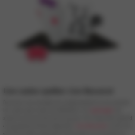
Live casino spellen: Live Baccarat
Baccarat is een tamelijk eenvoudig kaartspel en een populair
live casino spel onder de liefhebbers. De
spelregels
zijn
simpel en de inzet kan heel hoog zijn. Het is bijzonder geliefd
en populair bij Chinese highrollers.
Live Baccarat
wordt ook
wel Punto Banco genoemd. Punto staat voor de speler en