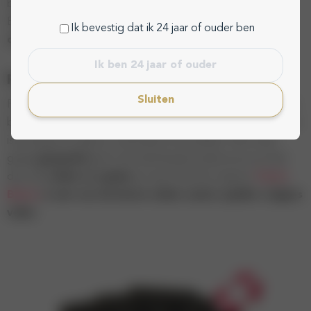
bliksemschicht op tafel verschijnen bij de speler! Lightning
Baccarat is echt een van
de leukere Live tafelspellen
Ik bevestig dat ik 24 jaar of ouder ben
casino spelletjes
.
Ik ben 24 jaar of ouder
Punto Banco
Sluiten
Punto Banco is eigenlijk gewoon een andere benaming voor
baccarat, zoals ik hiervoor al benoemde en toelichtte. Punto
is de speler en Banco is de bank of de dealer. Het is een
graag
gespeeld
spel in de land-based casino’s en nu is het
dus ook
online te spelen
en wel in de live casino’s.
Punto
Banco
is een van de beste online casino spellen volgens
velen.