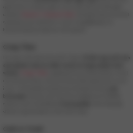
game host, en samen gaan ze op zoek naar de verborgen
schatten
Gonzo’s Treasure Hunt
. Als speler kies je de schat
waarnaar je op zoek bent, er zijn 6 mogelijkheden, en
hoeveel stenen je daarvoor wilt openen.
Crazy Time
En Crazy Time heet met recht ‘Crazy’,
ik heb nog nooit een
spel gezien waar je zulke mooie en hoge prijzen kunt
winnen
.
Crazy Time
is gebaseerd op Dreamcatcher, of wel
een rad van fortuin, ook wel money wheel genoemd. Je zet
in op 1 of meerdere nummers en eventueel ook op
een
bonusspel
. Je kunt in de Top Slot multipliers tot 25000x
winnen in de 4 verschillende
bonusspellen
. Het is kleurrijk,
sfeervol, spectaculair en met recht crazy!
Cash or Crash