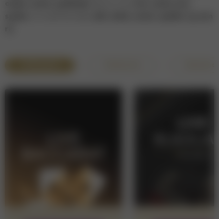
online casino spelletjes
die je in een
live casino kan
spelen
. Je vindt hier bijna
alle online casino spellen op een
rij
.
Tafelspelen
Gokkasten
Gamesho