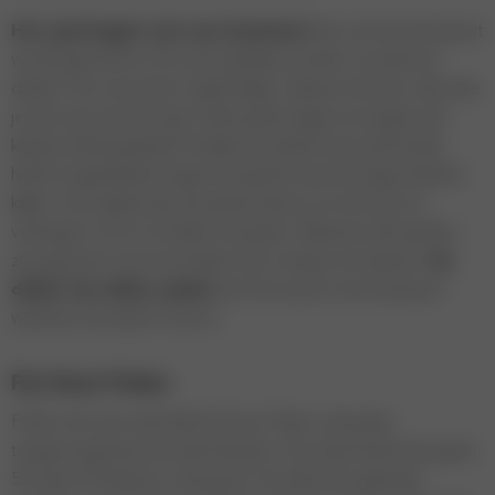
Het spel begint met een basisinzet
die ook wel de layout
wordt genoemd. Dit moet gedaan worden voordat de
dealer ‘No more bets’ aankondigt. Gebeurt dit niet, dan doe
je niet mee aan het spel. Elke speler krijgt vervolgens vijf
kaarten blind gedeeld. Nadat de dealer zijn eerste kaart
heeft omgedraaid mogen de spelers naar de eigen kaarten
kijken. Vervolgens kan de speler kiezen om de inzet te
verhogen of om te folden of passen. Wanneer alle spelers
zijn geweest toont de dealer zijn overige vier kaarten.
De
dealer kan alleen spelen
met een aas en een koning of
wanneer een paar te zien is.
Pai Gow Poker
Poker met een twist! Bij Pai Gow Poker is de joker
toegevoegd aan het deck kaarten. Een deck heeft dus geen
52 maar 53 kaarten in dit geval. De joker kan gebruikt