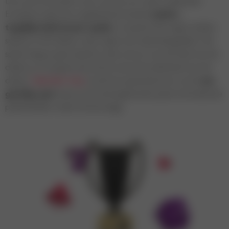
Dit is een live poker room van de Live casino aanbieder
Evolution waar een ongelimiteerd aantal
spelers
tegelijkertijd kunnen spelen
. Je speelt niet tegen andere
spelers of de dealer, maar tegen een uitbetalingstabel. Als
speler krijg je geen kaarten maar zet je in op de hand van de
dealer, je voorspelt dus als het ware de pokerhand van de
dealer.
Side Bet City
wordt live gestreamd en is echt
een
gezellig spel
waar je snel als beginnende speler de bekende
pokerhanden onder de knie krijgt.