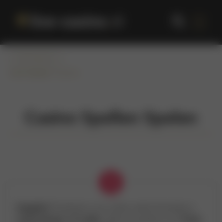
Ad Disclosure
Live Casino
Spellen
Casino Spellen Spelen
Opgelet!
Deelname voor online casino bonussen is
vanaf 24 jaar of ouder.
Wat kost gokken jou?
Stop