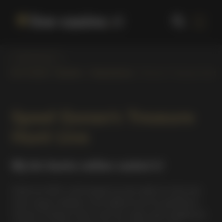
Ad Disclosure
Live Casino
Spellen
Gameshows
Gonzo's Treasure Hunt
Speel Gonzo’s Treasure
Hunt Live
Bij de beste online casino's!
Sinds mei 2021 is dit slotspel op de markt en is het niet
meer weg te denken in het aanbod van live spelshows.
Gonzo’s Treasure Hunt is een live casino spel waarbij een