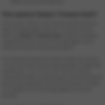
bekend of jij winst hebt gemaakt.
Hoe speel je Gonzo’s Treasure hunt?
De muur, die voorzien is van 70 stenen, bevatten allen hun
eigen vermenigvuldiger tussen de 1 en 65 keer. Aan het
einde van
Gonzo’s Treasure Hunt
worden de vierkantjes
omgedraaid en dan zou je de vermenigvuldiger moeten
vinden op de steen waar je op hebt ingezet.
Op maximaal zes stenen met andere waarden, die van kleur
voorzien zijn, mag een inzet worden gemaakt. De gekleurde
waarden zijn 1x / 2x / 4x / 8x / 20x / 65x en er mag op
maximaal één symbool worden ingezet. Op de muur mag 20
keer een keuze gemaakt worden om de stenen te onthullen
en te bekijken of ze de vermenigvuldigers van de inzet
bevatten.