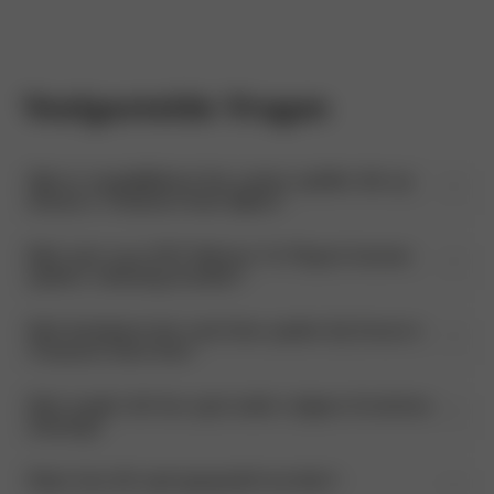
Veelgestelde Vragen
Zijn er vergelijkbare live casino spellen die op
Gonzo’s Treasure Hunt lijken?
Met wat voor RTP (Return To Player) kunnen
spelers rekening houden?
Wat betekent het real-time spelen bij Gonzo’s
Treasure Hunt live?
Wat maakt dit live spel uniek volgens Evolution
Gaming?
Waar kan dit spel gespeeld worden?