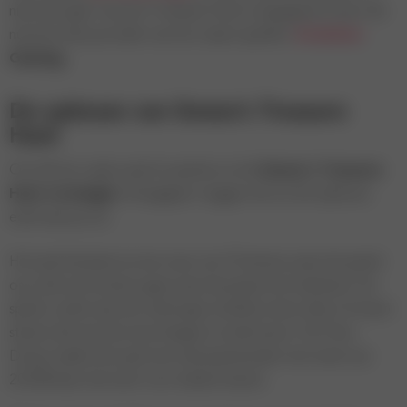
niet heel gek. Gonzo’s Treasure Hunt is uitgegeven door de
nummer één provider van live casino spellen:
Evolution
Gaming.
De opbouw van Gonzo’s Treasure
Hunt
Om dit live casino spel te spelen en de
Gonzo’s Treasure
Hunt strategie
te begrijpen, leggen de we de opbouw
eerst aan jou uit.
Het spel bestaat uit een muur van 70 stenen waar de speler
op zoek zal moeten gaan naar de prijzen (of schatten). De
speler zoekt naar de verborgen schatten door (één of meer)
stenen die aan de muur hangen te selecteren. De Prize
Drops maken het spel een stuk spannender met winst van
20.000 keer de inzet voor enkele stenen.