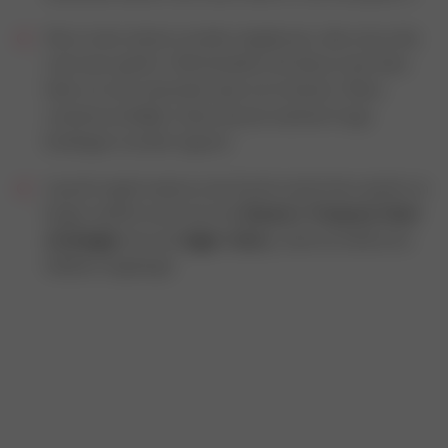
Als er meer stenen worden uitgekozen, dan zet je dus
ook meer geld in. Wel betekent dit dat je meer kans
hebt om een winnende steen uit te kiezen. Wees
verantwoordelijk in deze keuzes wanneer hoge
biedingen worden ingezet.
Leg de regels naast je neer bij de eerste keer spelen en
begin wellicht eerst met de
Gonzo’s Treasure Hunt
strategie
met een
lager risico,
zoals we hierboven
hebben uitgelegd.